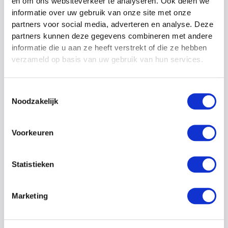
en om ons websiteverkeer te analyseren. Ook delen we
informatie over uw gebruik van onze site met onze
beide is uiteraard ook mogelijk.
partners voor social media, adverteren en analyse. Deze
partners kunnen deze gegevens combineren met andere
informatie die u aan ze heeft verstrekt of die ze hebben
Verhuurmogelijkheden
verzameld op basis van uw gebruik van hun services.
Toestemmingsselectie
Noodzakelijk
Voorkeuren
Statistieken
Marketing