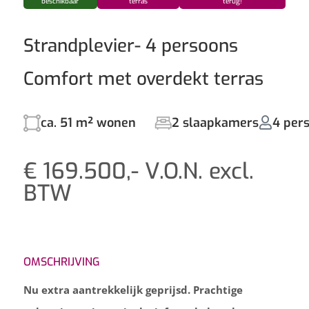
beschikbaar
terras
terug!
Strandplevier- 4 persoons
Comfort met overdekt terras
ca. 51 m² wonen
2 slaapkamers
4 per
€ 169.500,- V.O.N. excl.
BTW
OMSCHRIJVING
Nu extra aantrekkelijk geprijsd. Prachtige