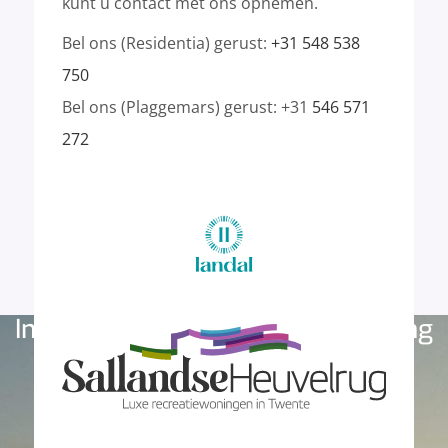
kunt u contact met ons opnemen.
Bel ons (Residentia) gerust:
+31 548 538
750
Bel ons (Plaggemars) gerust: +31
546 571
272
Investeer nu in een vakantiewoning
op Landal Sallandse Heuvelrug!