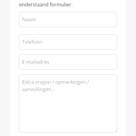
onderstaand formulier.
Naam
Naam
(Vereist)
Telefoon
(Vereist)
E-
mailadres
Bericht
(Vereist)