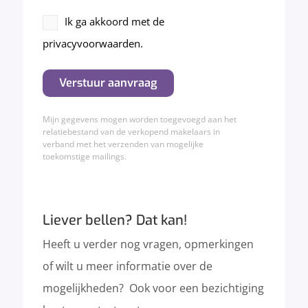
Akkoord
Ik ga akkoord met de
privacyverklaring
privacyvoorwaarden.
(Vereist)
Verstuur aanvraag
Mijn gegevens mogen worden toegevoegd aan het
relatiebestand van de verkopend makelaars in
verband met het verzenden van mogelijke
toekomstige mailings.
Liever bellen? Dat kan!
Heeft u verder nog vragen, opmerkingen
of wilt u meer informatie over de
mogelijkheden? Ook voor een bezichtiging