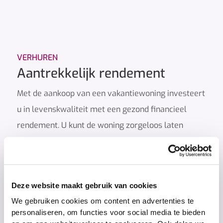
VERHUREN
Aantrekkelijk rendement
Met de aankoop van een vakantiewoning investeert
u in levenskwaliteit met een gezond financieel
rendement. U kunt de woning zorgeloos laten
verhuren door Landal GreenParks. Zo kunt u
profiteren van een uitstekend rendement zonder
dat u zich druk hoeft te maken over het onderhoud,
Deze website maakt gebruik van cookies
bezetting en de administratie. U kunt ook zelf
We gebruiken cookies om content en advertenties te
gebruik maken van de woning en volop genieten
personaliseren, om functies voor social media te bieden
van eigen vakantieplezier. Een combinatie van