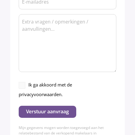
mailadres
Bericht
(Vereist)
Akkoord
Ik ga akkoord met de
privacyverklaring
privacyvoorwaarden.
(Vereist)
Verstuur aanvraag
Mijn gegevens mogen worden toegevoegd aan het
relatiebestand van de verkopend makelaars in