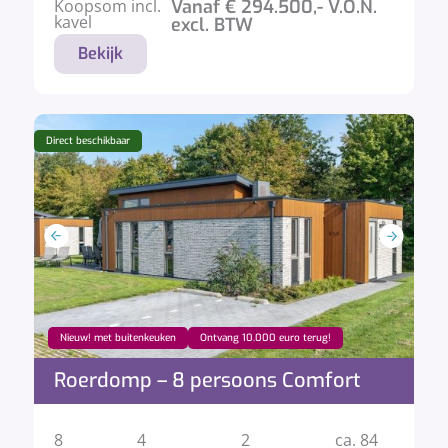
Koopsom incl.
Vanaf € 294.500,- V.O.N.
kavel
excl. BTW
Bekijk
Direct beschikbaar
Nieuw! met buitenkeuken
Ontvang 10.000 euro terug!
Roerdomp – 8 persoons Comfort
8
4
2
ca. 84