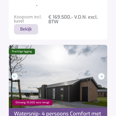
•
Koopsom incl.
€ 169.500,- V.O.N. excl.
kavel
BTW
Bekijk
Prachtige ligging
Ontvang 10.000 euro terug!
Watersnip- 4 persoons Comfort met