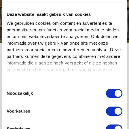
Sallandse Heuvelrug
Deze website maakt gebruik van cookies
Plan uw bezichtiging
We gebruiken cookies om content en advertenties te
personaliseren, om functies voor social media te bieden
en om ons websiteverkeer te analyseren. Ook delen we
informatie over uw gebruik van onze site met onze
partners voor social media, adverteren en analyse. Deze
partners kunnen deze gegevens combineren met andere
informatie die u aan ze heeft verstrekt of die ze hebben
verzameld op basis van uw gebruik van hun services.
VERHUREN
Aantrekkelijk rendement
Toestemmingsselectie
Met de aankoop van een vakantiewoning investeert
Noodzakelijk
u in levenskwaliteit met een gezond financieel
rendement. U kunt de woning zorgeloos laten
Voorkeuren
verhuren door Landal. Zo kunt u profiteren van een