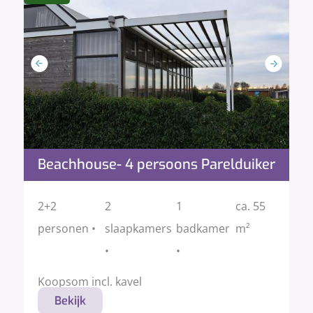
Beachhouse- 4 persoons Parelduiker
2+2
2
1
ca. 55
personen •
slaapkamers
badkamer
m²
•
•
Koopsom incl. kavel
Bekijk