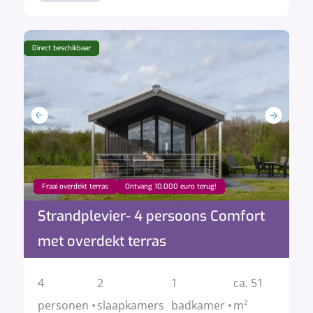
Direct beschikbaar
Fraai overdekt terras
Ontvang 10.000 euro terug!
Strandplevier- 4 persoons Comfort
met overdekt terras
4
2
1
ca. 51
personen •
slaapkamers
badkamer •
m²