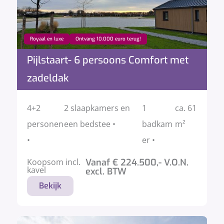
Royaal en luxe
Ontvang 10.000 euro terug!
Pijlstaart- 6 persoons Comfort met
zadeldak
4+2
2 slaapkamers en
1
ca. 61
personen
een bedstee •
badkam
m²
•
er •
Koopsom incl.
Vanaf € 224.500,- V.O.N.
kavel
excl. BTW
Bekijk