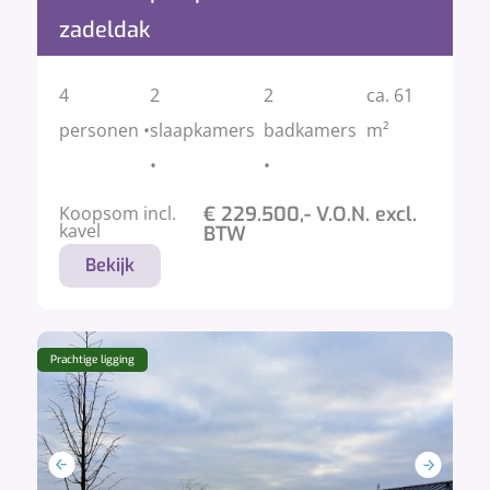
zadeldak
4
2
2
ca. 61
personen •
slaapkamers
badkamers
m²
•
•
Koopsom incl.
€ 229.500,- V.O.N. excl.
kavel
BTW
Bekijk
Prachtige ligging