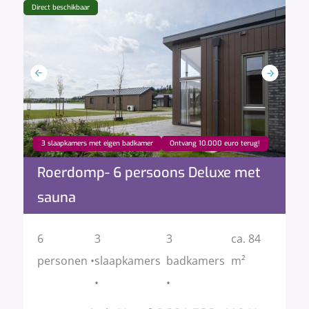
Direct beschikbaar
3 slaapkamers met eigen badkamer
Ontvang 10.000 euro terug!
Roerdomp- 6 persoons Deluxe met
sauna
6
3
3
ca. 84
personen •
slaapkamers
badkamers
m²
•
•