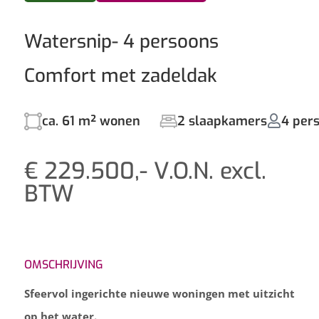
Watersnip- 4 persoons
Comfort met zadeldak
ca. 61 m² wonen
2 slaapkamers
4 per
€ 229.500,- V.O.N. excl.
BTW
OMSCHRIJVING
Sfeervol ingerichte nieuwe woningen met uitzicht
op het water.