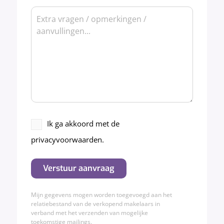
Bericht
(Vereist)
Akkoord
Ik ga akkoord met de
privacyverklaring
privacyvoorwaarden.
(Vereist)
Verstuur aanvraag
Mijn gegevens mogen worden toegevoegd aan het
relatiebestand van de verkopend makelaars in
verband met het verzenden van mogelijke
toekomstige mailings.