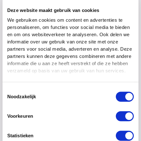
rendement. U kunt de woning zorgeloos laten
Deze website maakt gebruik van cookies
verhuren door Landal GreenParks. Zo kunt u
We gebruiken cookies om content en advertenties te
profiteren van een uitstekend rendement zonder
personaliseren, om functies voor social media te bieden
en om ons websiteverkeer te analyseren. Ook delen we
dat u zich druk hoeft te maken over het onderhoud,
informatie over uw gebruik van onze site met onze
bezetting en de administratie. U kunt ook zelf
partners voor social media, adverteren en analyse. Deze
gebruik maken van de woning en volop genieten
partners kunnen deze gegevens combineren met andere
informatie die u aan ze heeft verstrekt of die ze hebben
van eigen vakantieplezier. Een combinatie van
verzameld op basis van uw gebruik van hun services.
beide is uiteraard ook mogelijk.
Toestemmingsselectie
Noodzakelijk
Verhuurmogelijkheden
Voorkeuren
Statistieken